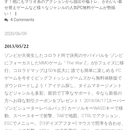
す！他にもマリオ系のアクションから脱出や脳トレ、かわいい着
せ替えゲームなど様々なジャンルの人気PC無料ゲームが勢揃
い！
4 Comments
2020/06/09
2013/05/22
ゾンビが大発生したコロラド州で決死のサバイバルを ゾンビ
にフォーカスしたMMOゲーム「The War Z」がβフェイズに移
行。コロラドマップは50％拡大に 誰でも簡単に楽しめる PC
ゲームを今すぐビッグフィッシュゲームズから無料体験版で
ダウンロードしよう！アイテム探し、タイムマネージメント
などジャンルも多彩。親切で丁寧なサポート。今なら新規の
方へお得な割引クーポンをプレゼント！ 2019/04/17 [スーパー
ゾンビシューターレベルパック] カーソルキーWASDキーで移
動、スペースキーで射撃、TABで地図、CTRLでアクション、
ESCでメニュー。 [13デイズアフター] マウスで照準を合わせ、