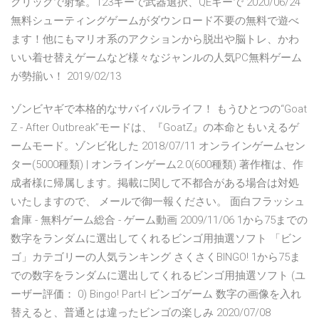
クリックで射撃。123キーで武器選択、QEキーで 2020/06/24
無料シューティングゲームがダウンロード不要の無料で遊べ
ます！他にもマリオ系のアクションから脱出や脳トレ、かわ
いい着せ替えゲームなど様々なジャンルの人気PC無料ゲーム
が勢揃い！ 2019/02/13
ゾンビヤギで本格的なサバイバルライフ！ もうひとつの“Goat
Z - After Outbreak”モードは、『GoatZ』の本命ともいえるゲ
ームモード。ゾンビ化した 2018/07/11 オンラインゲームセン
ター(5000種類) | オンラインゲーム2.0(600種類) 著作権は、作
成者様に帰属します。掲載に関して不都合がある場合は対処
いたしますので、 メールで御一報ください。 面白フラッシュ
倉庫 - 無料ゲーム総合 - ゲーム動画 2009/11/06 1から75までの
数字をランダムに選出してくれるビンゴ用抽選ソフト 「ビン
ゴ」カテゴリーの人気ランキング さくさくBINGO! 1から75ま
での数字をランダムに選出してくれるビンゴ用抽選ソフト (ユ
ーザー評価： 0) Bingo! Part-I ビンゴゲーム 数字の画像を入れ
替えると、普通とは違ったビンゴの楽しみ 2020/07/08