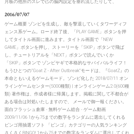
月板の他所のスレで己の脳内設定を垂れ流したりして、
2016/07/07
ゲーム概要 ゾンビを生成し、敵を撃退していくタワーディフ
ェンス系ゲーム。ロード終了後、「PLAY GAME」ボタンを押
してタイトル画面に進みます。タイトル画面で「NEW
GAME」ボタンを押し、ストーリーを「SKIP」ボタンで飛ば
し、チュートリアルを「NEXT」ボタンで読んでいくか
「SKIP」ボタンで ゾンビヤギで本格的なサバイバルライフ！
もうひとつの“Goat Z - After Outbreak”モードは、『GoatZ』の
本命ともいえるゲームモード。ゾンビ化した 2018/07/11 オン
ラインゲームセンター(5000種類) | オンラインゲーム2.0(600種
類) 著作権は、作成者様に帰属します。掲載に関して不都合が
ある場合は対処いたしますので、 メールで御一報ください。
面白フラッシュ倉庫 - 無料ゲーム総合 - ゲーム動画
2009/11/06 1から75までの数字をランダムに選出してくれる
ビンゴ用抽選ソフト 「ビンゴ」カテゴリーの人気ランキング
さくさくBINGO! 1から75までの数字をランダムに選出してくれ