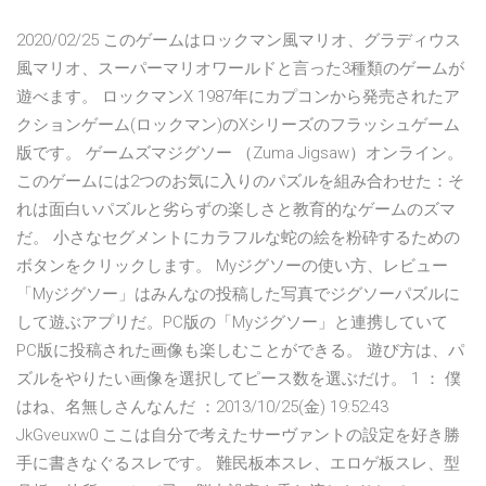
2020/02/25 このゲームはロックマン風マリオ、グラディウス
風マリオ、スーパーマリオワールドと言った3種類のゲームが
遊べます。 ロックマンX 1987年にカプコンから発売されたア
クションゲーム(ロックマン)のXシリーズのフラッシュゲーム
版です。 ゲームズマジグソー （Zuma Jigsaw）オンライン。
このゲームには2つのお気に入りのパズルを組み合わせた：そ
れは面白いパズルと劣らずの楽しさと教育的なゲームのズマ
だ。 小さなセグメントにカラフルな蛇の絵を粉砕するための
ボタンをクリックします。 Myジグソーの使い方、レビュー
「Myジグソー」はみんなの投稿した写真でジグソーパズルに
して遊ぶアプリだ。PC版の「Myジグソー」と連携していて
PC版に投稿された画像も楽しむことができる。 遊び方は、パ
ズルをやりたい画像を選択してピース数を選ぶだけ。 1 ： 僕
はね、名無しさんなんだ ：2013/10/25(金) 19:52:43
JkGveuxw0 ここは自分で考えたサーヴァントの設定を好き勝
手に書きなぐるスレです。 難民板本スレ、エロゲ板スレ、型