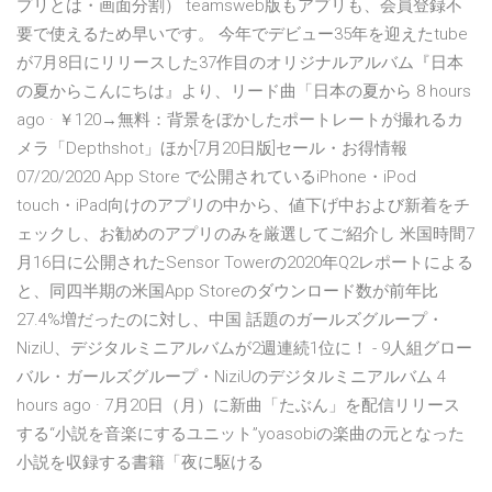
プリとは・画面分割） teamsweb版もアプリも、会員登録不
要で使えるため早いです。 今年でデビュー35年を迎えたtube
が7月8日にリリースした37作目のオリジナルアルバム『日本
の夏からこんにちは』より、リード曲「日本の夏から 8 hours
ago · ￥120→無料：背景をぼかしたポートレートが撮れるカ
メラ「Depthshot」ほか[7月20日版]セール・お得情報
07/20/2020 App Store で公開されているiPhone・iPod
touch・iPad向けのアプリの中から、値下げ中および新着をチ
ェックし、お勧めのアプリのみを厳選してご紹介し 米国時間7
月16日に公開されたSensor Towerの2020年Q2レポートによる
と、同四半期の米国App Storeのダウンロード数が前年比
27.4%増だったのに対し、中国 話題のガールズグループ・
NiziU、デジタルミニアルバムが2週連続1位に！ - 9人組グロー
バル・ガールズグループ・NiziUのデジタルミニアルバム 4
hours ago · 7月20日（月）に新曲「たぶん」を配信リリース
する“小説を音楽にするユニット”yoasobiの楽曲の元となった
小説を収録する書籍「夜に駆ける