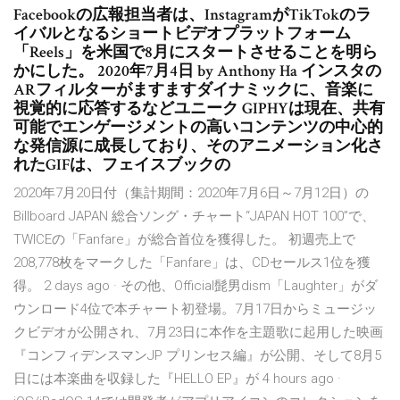
Facebookの広報担当者は、InstagramがTikTokのラ
イバルとなるショートビデオプラットフォーム
「Reels」を米国で8月にスタートさせることを明ら
かにした。 2020年7月4日 by Anthony Ha インスタの
ARフィルターがますますダイナミックに、音楽に
視覚的に応答するなどユニーク GIPHYは現在、共有
可能でエンゲージメントの高いコンテンツの中心的
な発信源に成長しており、そのアニメーション化さ
れたGIFは、フェイスブックの
2020年7月20日付（集計期間：2020年7月6日～7月12日）の
Billboard JAPAN 総合ソング・チャート“JAPAN HOT 100”で、
TWICEの「Fanfare」が総合首位を獲得した。 初週売上で
208,778枚をマークした「Fanfare」は、CDセールス1位を獲
得。 2 days ago · その他、Official髭男dism「Laughter」がダ
ウンロード4位で本チャート初登場。7月17日からミュージッ
クビデオが公開され、7月23日に本作を主題歌に起用した映画
『コンフィデンスマンJP プリンセス編』が公開、そして8月5
日には本楽曲を収録した『HELLO EP』が 4 hours ago ·