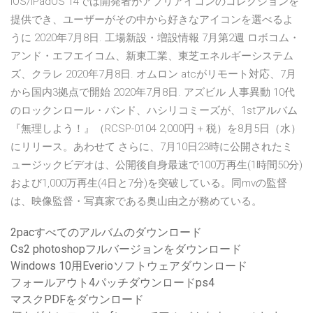
iOS/iPadOS 14では開発者がアプリアイコンのコレクションを
提供でき、ユーザーがその中から好きなアイコンを選べるよ
うに 2020年7月8日. 工場新設・増設情報 7月第2週 ロボコム・
アンド・エフエイコム、新東工業、東芝エネルギーシステム
ズ、クラレ 2020年7月8日. オムロン atcがリモート対応、7月
から国内3拠点で開始 2020年7月8日. アズビル 人事異動 10代
のロックンロール・バンド、ハシリコミーズが、1stアルバム
『無理しよう！』（RCSP-0104 2,000円 + 税）を8月5日（水）
にリリース。あわせて さらに、7月10日23時に公開されたミ
ュージックビデオは、公開後自身最速で100万再生(1時間50分)
および1,000万再生(4日と7分)を突破している。同mvの監督
は、映像監督・写真家である奥山由之が務めている。
2pacすべてのアルバムのダウンロード
Cs2 photoshopフルバージョンをダウンロード
Windows 10用Everioソフトウェアダウンロード
フォールアウト4パッチダウンロードps4
マスクPDFをダウンロード