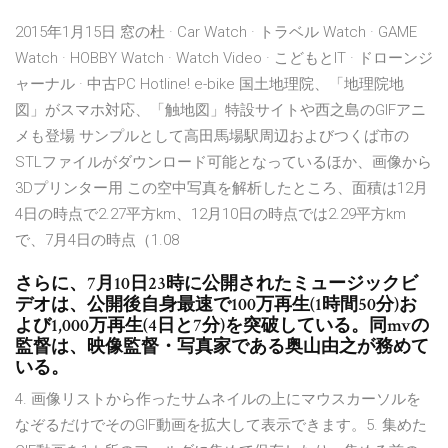
2015年1月15日 窓の杜 · Car Watch · トラベル Watch · GAME
Watch · HOBBY Watch · Watch Video · こどもとIT · ドローンジ
ャーナル · 中古PC Hotline! e-bike 国土地理院、「地理院地
図」がスマホ対応、「触地図」特設サイトや西之島のGIFアニ
メも登場 サンプルとして高田馬場駅周辺およびつくば市の
STLファイルがダウンロード可能となっているほか、画像から
3Dプリンター用 この空中写真を解析したところ、面積は12月
4日の時点で2.27平方km、12月10日の時点では2.29平方km
で、7月4日の時点（1.08
さらに、7月10日23時に公開されたミュージックビ
デオは、公開後自身最速で100万再生(1時間50分)お
よび1,000万再生(4日と7分)を突破している。同mvの
監督は、映像監督・写真家である奥山由之が務めて
いる。
4. 画像リストから作ったサムネイルの上にマウスカーソルを
なぞるだけでそのGIF動画を拡大して表示できます。5. 集めた