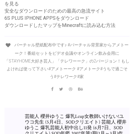
を見る
安全なダウンロードのための最高の急流サイト
6S PLUS IPHONE APPSをダウンロード
ダウンロードしたマップをMinecraftに読み込む方法
バーチャル壁紙配布中です♪ #バーチャル背景家からアメトー
ーク！番組セットをビデオ会議やオンライン飲み会用に
「STAYHOME大好き芸人」「テレワーーク」の2バージョン！もし
よければ使って下さい#アメトーーク #アメトーク#うちで過ごそ
う#テレワーク#家
芸能人 櫻井ゆうこ 爆乳Lcup女教師いけない!ユ
ウコ先生 (5月4日、SODクリエイト) 芸能人 櫻井
ゆうこ 爆乳芸能人初中出し11発 (6月7日、SOD
クリエイト) SOD年鑑 2007年第1期(1月～3月)作