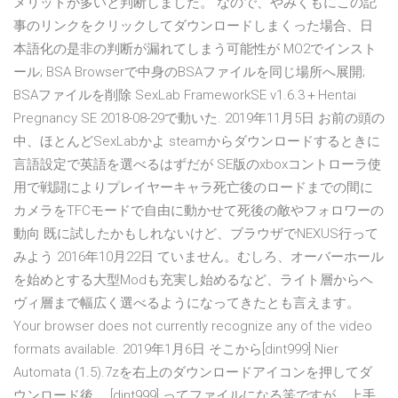
メリットが多いと判断しました。 なので、やみくもにこの記
事のリンクをクリックしてダウンロードしまくった場合、日
本語化の是非の判断が漏れてしまう可能性が MO2でインスト
ール; BSA Browserで中身のBSAファイルを同じ場所へ展開;
BSAファイルを削除 SexLab FrameworkSE v1.6.3＋Hentai
Pregnancy SE 2018-08-29で動いた. 2019年11月5日 お前の頭の
中、ほとんどSexLabかよ steamからダウンロードするときに
言語設定で英語を選べるはずだが SE版のxboxコントローラ使
用で戦闘によりプレイヤーキャラ死亡後のロードまでの間に
カメラをTFCモードで自由に動かせて死後の敵やフォロワーの
動向 既に試したかもしれないけど、ブラウザでNEXUS行って
みよう 2016年10月22日 ていません。むしろ、オーバーホール
を始めとする大型Modも充実し始めるなど、ライト層からヘ
ヴィ層まで幅広く選べるようになってきたとも言えます。
Your browser does not currently recognize any of the video
formats available. 2019年1月6日 そこから[dint999] Nier
Automata (1.5).7zを右上のダウンロードアイコンを押してダ
ウンロード後、 [dint999] ってファイルになる筈ですが、上手