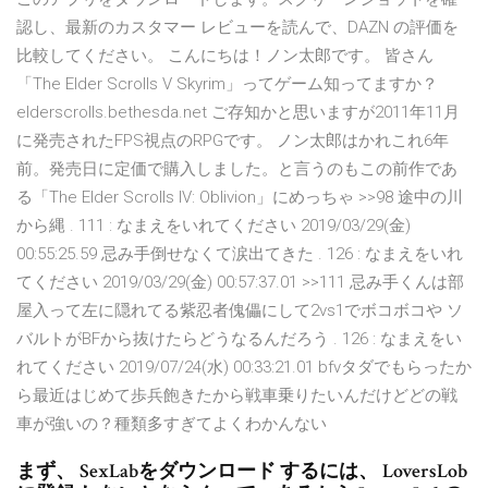
認し、最新のカスタマー レビューを読んで、DAZN の評価を
比較してください。 こんにちは！ノン太郎です。 皆さん
「The Elder Scrolls V Skyrim」ってゲーム知ってますか？
elderscrolls.bethesda.net ご存知かと思いますが2011年11月
に発売されたFPS視点のRPGです。 ノン太郎はかれこれ6年
前。発売日に定価で購入しました。と言うのもこの前作であ
る「The Elder Scrolls IV: Oblivion」にめっちゃ >>98 途中の川
から縄 . 111 : なまえをいれてください 2019/03/29(金)
00:55:25.59 忌み手倒せなくて涙出てきた . 126 : なまえをいれ
てください 2019/03/29(金) 00:57:37.01 >>111 忌み手くんは部
屋入って左に隠れてる紫忍者傀儡にして2vs1でボコボコや ソ
バルトがBFから抜けたらどうなるんだろう . 126 : なまえをい
れてください 2019/07/24(水) 00:33:21.01 bfvタダでもらったか
ら最近はじめて歩兵飽きたから戦車乗りたいんだけどどの戦
車が強いの？種類多すぎてよくわかんない
まず、 SexLabをダウンロード するには、 LoversLob