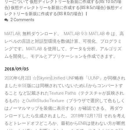
リーについて 仮想ディレクトリーを新規に作成する(IIS 10.0の場
合) 仮想ディレクトリーを新規に作成する(IIS 8.5の場合) 仮想ディ
レクトリーを新規に作成する(IIS 8.0の場合)
2 Comments
MATLAB, 無料ダウンロード。. MATLAB 9.3: MATLAB ® は、高
レベルの言語と対話型環境を数値計算、可視化、プログラミ
ングです。MATLAB を使用して、データを分析、アルゴリズ
ムを開発し、モデルとアプリケーションを作成できます。
2018/09/05
2020年6月2日 ☆[Skyrim]Unified UNP略称「UUNP」が同梱され
ました※SE版には同梱されていないためLEからコンバートす
ること など記載されたTexture Paths（テクスチャが反映され
るもの）とOutfitStudioTexture（ブラウザで選択して色もしく
はノーマルマップを装備に表示する）が確認できる。 再ダウ
ンロードしたら生成されました。 2018年12月17日 それを考え
るとトレードオフどころか、最初からENBは使わない方が断然