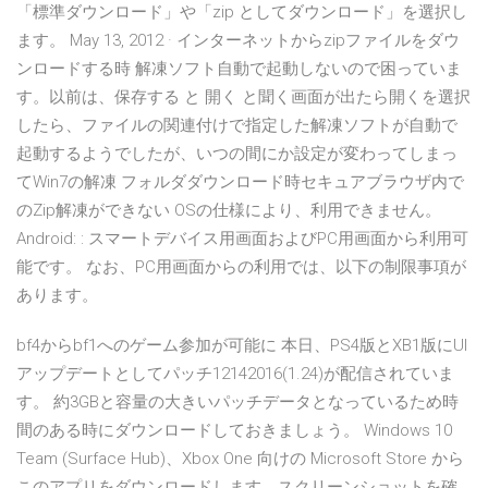
「標準ダウンロード」や「zip としてダウンロード」を選択し
ます。 May 13, 2012 · インターネットからzipファイルをダウ
ンロードする時 解凍ソフト自動で起動しないので困っていま
す。以前は、保存する と 開く と聞く画面が出たら開くを選択
したら、ファイルの関連付けで指定した解凍ソフトが自動で
起動するようでしたが、いつの間にか設定が変わってしまっ
てWin7の解凍 フォルダダウンロード時セキュアブラウザ内で
のZip解凍ができない OSの仕様により、利用できません。
Android: : スマートデバイス用画面およびPC用画面から利用可
能です。 なお、PC用画面からの利用では、以下の制限事項が
あります。
bf4からbf1へのゲーム参加が可能に 本日、PS4版とXB1版にUI
アップデートとしてパッチ12142016(1.24)が配信されていま
す。 約3GBと容量の大きいパッチデータとなっているため時
間のある時にダウンロードしておきましょう。 Windows 10
Team (Surface Hub)、Xbox One 向けの Microsoft Store から
このアプリをダウンロードします。スクリーンショットを確