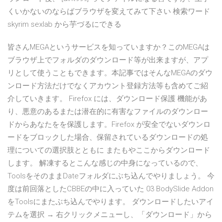
くいかないのならばブラウザを変えてみて下さい 検索ワード
skyrim sexlab から芋づるにできる
皆さんMEGAというサービスを知っていますか？このMEGAは
ブラウザ上でフォルダのダウンロード等が出来ますが、アプ
リとして使うこともできます。本記事ではそんなMEGAのダウ
ンロード方法だけでなくアカウント登録方法等も含めてご紹
介していきます。 Firefox には、ダウンロード保護 機能があ
り、悪意のあるまたは潜在的に有害なファイルのダウンロー
ドからあなたをを保護します。Firefox が安全でないダウンロ
ードをブロックした場合、保留されているダウンロードの処
理についての選択肢とともに またもやここからダウンロード
します。 解凍するとこんな感じの中身になっているので、
ToolsをそのままDateフォルダにぶち込んでやりましょう。 今
度は前回落としたCBBEの中に入っていた 03 BodySlide Addon
をToolsにまたぶち込んでやります。 ダウンロードしたいアイ
テムを選択 → 右クリックメニューし、「ダウンロード」から