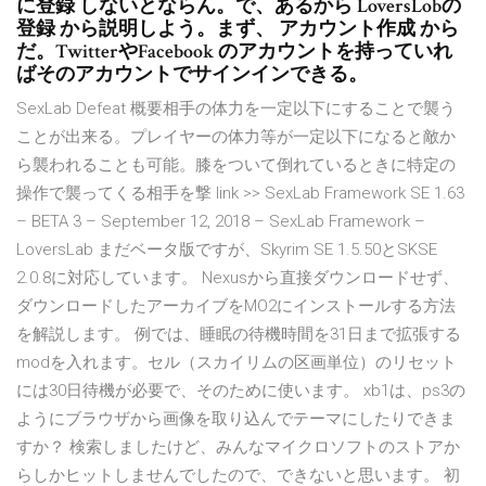
に登録 しないとならん。で、あるから LoversLobの
登録 から説明しよう。まず、 アカウント作成 から
だ。TwitterやFacebook のアカウントを持っていれ
ばそのアカウントでサインインできる。
SexLab Defeat 概要相手の体力を一定以下にすることで襲う
ことが出来る。プレイヤーの体力等が一定以下になると敵か
ら襲われることも可能。膝をついて倒れているときに特定の
操作で襲ってくる相手を撃 link >> SexLab Framework SE 1.63
– BETA 3 – September 12, 2018 – SexLab Framework –
LoversLab まだベータ版ですが、Skyrim SE 1.5.50とSKSE
2.0.8に対応しています。 Nexusから直接ダウンロードせず、
ダウンロードしたアーカイブをMO2にインストールする方法
を解説します。 例では、睡眠の待機時間を31日まで拡張する
modを入れます。セル（スカイリムの区画単位）のリセット
には30日待機が必要で、そのために使います。 xb1は、ps3の
ようにブラウザから画像を取り込んでテーマにしたりできま
すか？ 検索しましたけど、みんなマイクロソフトのストアか
らしかヒットしませんでしたので、できないと思います。 初