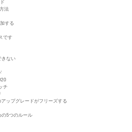
ード
る方法
追加する
スです
できない
ド
20
ッチ
リ
eのアップグレードがフリーズする
の5つのルール