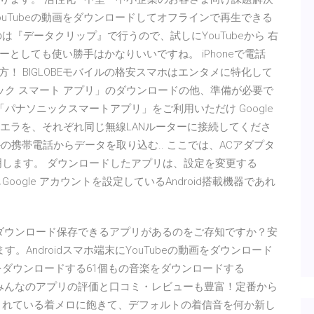
 YouTubeの動画をダウンロードしてオフラインで再生できる
『データクリップ』で行うので、試しにYouTubeから 右
としても使い勝手はかなりいいですね。 iPhoneで電話
方！ BIGLOBEモバイルの格安スマホはエンタメに特化して
ニック スマート アプリ」のダウンロードの他、準備が必要で
端末は「パナソニックスマートアプリ」をご利用いただけ Google
るビエラを、それぞれ同じ無線LANルーターに接続してくださ
nstagram ほかの携帯電話からデータを取り込む.. ここでは、ACアダプタ
説明します。 ダウンロードしたアプリは、設定を変更する
Google アカウントを設定しているAndroid搭載機器であれ
端末にダウンロード保存できるアプリがあるのをご存知ですか？安
Androidスマホ端末にYouTubeの動画をダウンロード
をダウンロードする61個もの音楽をダウンロードする
載。みんなのアプリの評価と口コミ・レビューも豊富！定番から
されている着メロに飽きて、デフォルトの着信音を何か新し