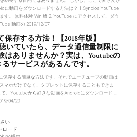
を助長する目的ではありません。 しかし、ここで皆さんが
roidに動画をダウンロードする方法は？ 1.Syncios YouTube
無料体験 Win 版 2. YouTube にアクセスして、ダウ
 動画の 2019/12/07
して保存する方法！【2018年版】
ホで聴いていたら、データ通信量制限に
ありませんか？実は、Youtubeの
きるサービスがあるんです。
画を直接に保存する簡単な方法です。それでユーチューブの動画は
roidスマホだけでなく、タブレットに保存することもできま
ードして、Youtubeから好きな動画をAndroidにダウンロード …
019/04/20
ださい
料ダウンロード
ok pc経由