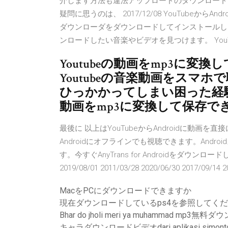
介します方法も違法アップロードのダウンロード
疑問に思うのは、 2017/12/08 YouTubeからAnd
ダウンローダをダウンロードしてインストールします。 
ンロードしたい音楽やビデオを見つけます。 YouTube
Youtubeの動画をmp3に変換
Youtubeの音楽動画をスマ
ひっかかってしまい困った経験は
動画をmp3に変換して保存で
最後に 以上はYouTubeからAndroidに動
Androidにオフラインでも視聴できます。And
す。今すぐAnyTrans for Androidをダウンロ
2019/08/01 2011/03/28 2020/06/30 2017/09/14 2
MacをPCにダウンロードできますか
現在ダウンロードしているps4を参照してく
Bhar do jholi meri ya muhammad mp3無
キャラダウンロードビデオdari aplikasi simont