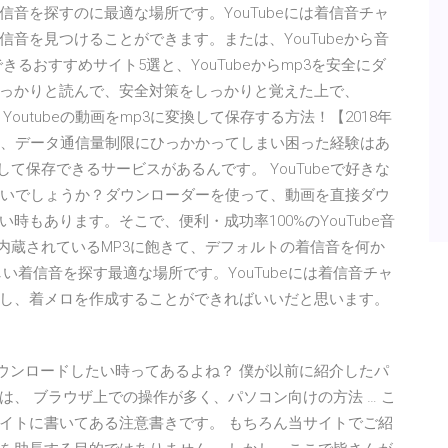
着信音を探すのに最適な場所です。YouTubeには着信音チャ
音を見つけることができます。または、YouTubeから音
できるおすすめサイト5選と、YouTubeからmp3を安全にダ
っかりと読んで、安全対策をしっかりと覚えた上で、
Youtubeの動画をmp3に変換して保存する方法！【2018年
いたら、データ通信量制限にひっかかってしまい困った経験はあ
換して保存できるサービスがあるんです。 YouTubeで好きな
ないでしょうか？ダウンローダーを使って、動画を直接ダウ
もあります。そこで、便利・成功率100%のYouTube音
内蔵されているMP3に飽きて、デフォルトの着信音を何か
しい着信音を探す最適な場所です。YouTubeには着信音チャ
ードし、着メロを作成することができればいいだと思います。
して ダウンロードしたい時ってあるよね？ 僕が以前に紹介したパ
法は、 ブラウザ上での操作が多く、パソコン向けの方法 … こ
のサイトに書いてある注意書きです。 もちろん当サイトでご紹