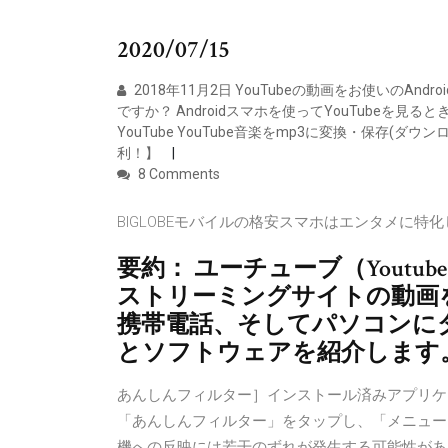
2020/07/15
2018年11月2日 YouTubeの動画をお使いのA
ですか？ Androidスマホを使ってYouTubeを見
YouTube YouTube音楽をmp3に変換・保存(ダウ
利！】
8 Comments
BIGLOBEモバイルの格安スマホはエンタメに特化
要約： ユーチューブ（Yout
ストリーミングサイトの動画をios
携帯電話、そしてパソコンに
とソフトウェアを紹介します
あんしんフィルター］インストール済みアプリケ
「あんしんフィルター」をタップし、「メニュー
機への反映には若干のずれが発生する可能性がありま