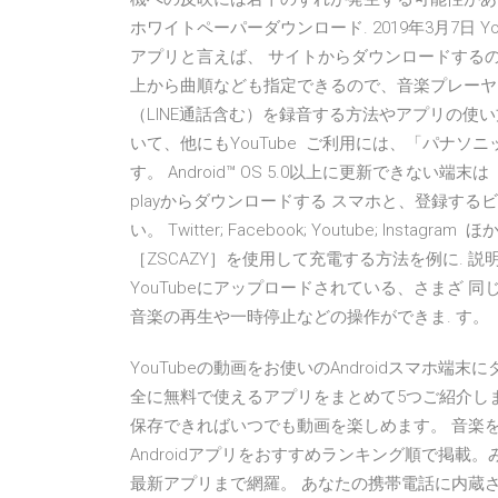
ホワイトペーパーダウンロード. 2019年3月7日
アプリと言えば、 サイトからダウンロードするのは
上から曲順なども指定できるので、音楽プレーヤー
（LINE通話含む）を録音する方法やアプリの使い
いて、他にもYouTube ご利用には、「パナソ
す。 Android™ OS 5.0以上に更新できない
playからダウンロードする スマホと、登録す
い。 Twitter; Facebook; Youtube; I
［ZSCAZY］を使用して充電する方法を例に. 
YouTubeにアップロードされている、さまざ 同じ
音楽の再生や一時停止などの操作ができま. す。
YouTubeの動画をお使いのAndroidスマホ
全に無料で使えるアプリをまとめて5つご紹介します。
保存できればいつでも動画を楽しめます。 音楽
Androidアプリをおすすめランキング順で掲
最新アプリまで網羅。 あなたの携帯電話に内蔵