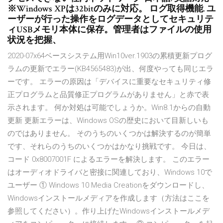
※Windows XPは32bitのみに対応。 ログ取得機能. ユ
ーザーが行った操作をログデータとしてセキュリテ
ィUSBメモリ本体に保存。管理者はファイルの使用
状況を把握、
2020-07x64ベースシステム用Win10ver.1903の累積更新プログ
ラムの更新でエラー(KB4565483)が出、何度やっても同じエラ
ーです。 エラーの原因は「デバイスに重要なセキュリティ修
正プログラムと品質修正プログラムがありません」と赤で表
示されます。 何か対処は可能でしょうか。Win8.1からの自動
更新 更新エラーは、Windows OSの歴史において目新しいも
のではありません。 そのうちのいくつかは解決するのが簡単
です、それらのうちのいくつかはかなり挑戦です。 今日は、
コード 0x8007001F によるエラーを解決します。 このエラー
はオーディオドライバと密接に関連しており、Windows 10で
ユーザー ① Windows 10 Media Creationをダウンロードし、
Windowsインストールメディアを作成します（方法はここを
参照してください）。作り上げたWindowsインストールメデ