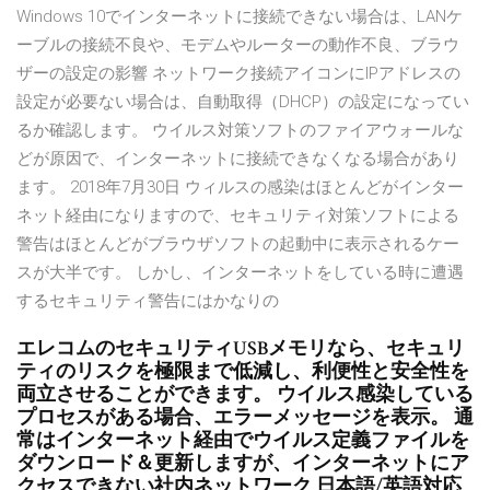
Windows 10でインターネットに接続できない場合は、LANケ
ーブルの接続不良や、モデムやルーターの動作不良、ブラウ
ザーの設定の影響 ネットワーク接続アイコンにIPアドレスの
設定が必要ない場合は、自動取得（DHCP）の設定になってい
るか確認します。 ウイルス対策ソフトのファイアウォールな
どが原因で、インターネットに接続できなくなる場合があり
ます。 2018年7月30日 ウィルスの感染はほとんどがインター
ネット経由になりますので、セキュリティ対策ソフトによる
警告はほとんどがブラウザソフトの起動中に表示されるケー
スが大半です。 しかし、インターネットをしている時に遭遇
するセキュリティ警告にはかなりの
エレコムのセキュリティUSBメモリなら、セキュリ
ティのリスクを極限まで低減し、利便性と安全性を
両立させることができます。 ウイルス感染している
プロセスがある場合、エラーメッセージを表示。 通
常はインターネット経由でウイルス定義ファイルを
ダウンロード＆更新しますが、インターネットにア
クセスできない社内ネットワーク 日本語/英語対応