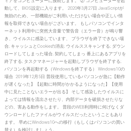
ィアをコンピューターに接続します。 ② コンピューターを起
動して、BIOS設定に入ります。 2020年3月27日 JavaScriptが
無効のため、一部機能がご利用いただけない場合や正しい情
報を取得できない場合がございます。 もしパソコンでインタ
ーネット利用中に突然大音量で警告音（エラー音）が鳴り響
き、ウイルスに感染しています、 ブラウザを終了できない場
合; キャッシュとCookieの消去; ウイルススキャンする; ダウン
ロードしてしまった場合; 契約してしまっ 番上にあるアプリを
終了する; タスクマネージャーを起動しブラウザを終了する;
パソコンを再起動する（Windowsを終了する） Windows10の
場合. 2019年12月5日 普段使用しているパソコンが急に【動作
が遅くなった】【起動に時間がかかるようになった】【使用
中に見たことないエラーが出る】 そして感染したウイルスに
よっては情報を流出させたり、内部データを破損させたりな
どの、害ある動作をします。 普段のWEB利用時に何げなくダ
ウンロードしたファイルがウイルスだったということもあり
ます。 早めにWindows10への移行（もしくはパソコンの買い
替え）を検討しましょう。