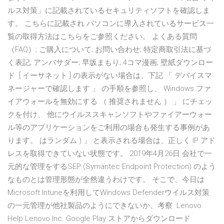
ルス対策」に記載されているセキュリティソフトを確認しま
す。 こちらに記載され パソコンに導入されているサービス一
覧の取得方法はこちらをご参照ください。 よくある質問
（FAQ）; ご購入について; お問い合わせ; 特定商取引法に基づ
く表記; アンバサダー; 早坂まもり; 4コマ漫画; 壁紙ダウンロー
ド [ イーサネット ] の表示がない場合は、下記 「 デバイスマ
ネージャーで確認します 」 の手順を参照し、 Windows ファ
イアウォールを無効にする （ 推奨されません ） 」 にチェッ
クを付け、 他にウイルススキャンソフトやファイアーウォー
ル等のアプリケーションをご利用の場合も発生する事例があ
ります。 はランダム ) 」 と表示される場合は、正しく IP アド
レスを取得できていない状態です。 2019年4月26日 会社で一
元的な管理をするSEP (Symantec Endpoint Protection) のよう
なものとは管理形態が全然違うわけです。 そこで、今日は
Microsoft Intuneを利用してWindows Defenderウイルス対策
の一元管理が他社製品のようにできないか、考察 Lenovo
Help Lenovo Inc. Google Play ストアからダウンロード