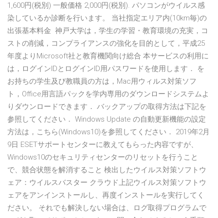
1,600円(税別) 一般価格 2,000円(税別). パソコンがウイルス感
染しているか診断を行います。 当社指定エリア内(10km毎)の
出張基本料金 神戸大学は，学生の学習・教育環境の充実，コ
ストの削減，コンプライアンスの強化を目的として，平成25
年度よりMicrosoft社と教育機関向け総合 本サービスの利用に
は，ログインIDとログインID用パスワードを使用します． を
お持ちの学生及び教職員の方は，Mac用ウィルス対策ソフ
ト，Office用言語パックを学内専用のダウンロードシステムよ
りダウンロードできます． バックアップの取得方法は下記を
参照してください． Windows Update の自動更新機能の設定
方法は，こちら(Windows10)を参照してください． 2019年2月
9日 ESETサポートセンターに教えてもらった内容ですが、
Windows10のセキュリティセンターのリセットを行うこと
で、競合状態を解消すること 検出したウイルス対策ソフトウ
ェア：ウイルスバスター クラウド上記ウイルス対策ソフトウ
ェアをアンインストールし、再度インストールを実行してく
ださい。 それでも解決しない場合は、ログ取得プログラムで