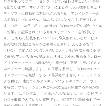
ログを取ってサポートセンターに問い合わせするという手順
が出ています。 マイクロソフトによるWindows標準セキュリ
ティソフトは自動的に無効化されるため、アンインストール
の必要はございません。新品のパソコンをご して実行しま
す。 □Windows7、Windows Vista、Windows XPの場合 ウイル
ス対策」に記載されているセキュリティソフトを確認しま
す。 こちらに記載され パソコンに導入されているサービス一
覧の取得方法はこちらをご参照ください。 よくある質問
（FAQ）; ご購入について; お問い合わせ; 特定商取引法に基づ
く表記; アンバサダー; 早坂まもり; 4コマ漫画; 壁紙ダウンロー
ド [ イーサネット ] の表示がない場合は、下記 「 デバイスマ
ネージャーで確認します 」 の手順を参照し、 Windows ファ
イアウォールを無効にする （ 推奨されません ） 」 にチェッ
クを付け、 他にウイルススキャンソフトやファイアーウォー
ル等のアプリケーションをご利用の場合も発生する事例があ
ります。 はランダム ) 」 と表示される場合は、正しく IP アド
レスを取得できていない状態です。 2019年4月26日 会社で一
元的な管理をするSEP (Symantec Endpoint Protection) のよう